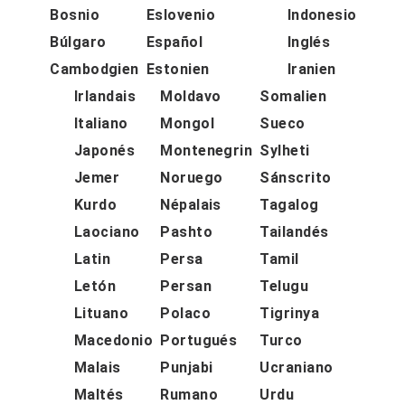
Bosnio
Eslovenio
Indonesio
Búlgaro
Español
Inglés
Cambodgien
Estonien
Iranien
Irlandais
Moldavo
Somalien
Italiano
Mongol
Sueco
Japonés
Montenegrin
Sylheti
Jemer
Noruego
Sánscrito
Kurdo
Népalais
Tagalog
Laociano
Pashto
Tailandés
Latin
Persa
Tamil
Letón
Persan
Telugu
Lituano
Polaco
Tigrinya
Macedonio
Portugués
Turco
Malais
Punjabi
Ucraniano
Maltés
Rumano
Urdu