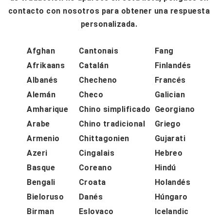
contacto con nosotros para obtener una respuesta
personalizada.
Afghan
Cantonais
Fang
Afrikaans
Catalán
Finlandés
Albanés
Checheno
Francés
Alemán
Checo
Galician
Amharique
Chino simplificado
Georgiano
Arabe
Chino tradicional
Griego
Armenio
Chittagonien
Gujarati
Azeri
Cingalais
Hebreo
Basque
Coreano
Hindú
Bengali
Croata
Holandés
Bieloruso
Danés
Húngaro
Birman
Eslovaco
Icelandic