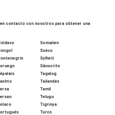
e en contacto con nosotros para obtener una
oldavo
Somalien
ongol
Sueco
ontenegrin
Sylheti
oruego
Sánscrito
épalais
Tagalog
ashto
Tailandés
ersa
Tamil
ersan
Telugu
olaco
Tigrinya
ortugués
Turco