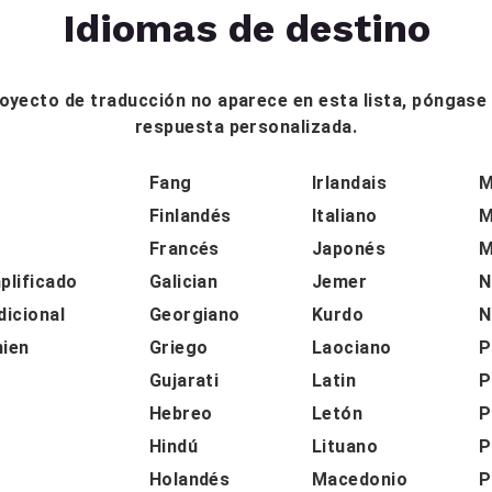
Idiomas de destino
proyecto de traducción no aparece en esta lista, póngas
respuesta personalizada.
Fang
Irlandais
M
o
Finlandés
Italiano
M
Francés
Japonés
M
plificado
Galician
Jemer
N
dicional
Georgiano
Kurdo
N
nien
Griego
Laociano
P
Gujarati
Latin
P
Hebreo
Letón
P
Hindú
Lituano
P
Holandés
Macedonio
P