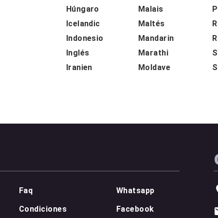
Húngaro
Malais
P
Icelandic
Maltés
R
Indonesio
Mandarin
R
Inglés
Marathi
S
Iranien
Moldave
S
Faq
Whatsapp
Condiciones
Facebook