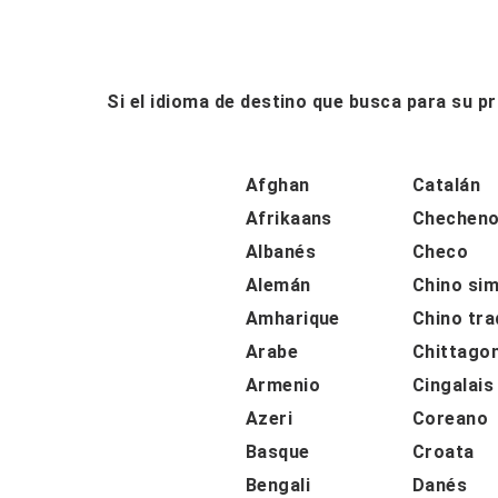
Si el idioma de destino que busca para su 
Afghan
Catalán
Afrikaans
Chechen
Albanés
Checo
Alemán
Chino sim
Amharique
Chino tra
Arabe
Chittago
Armenio
Cingalais
Azeri
Coreano
Basque
Croata
Bengali
Danés