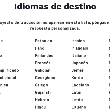
Idiomas de destino
proyecto de traducción no aparece en esta lista, póngas
respuesta personalizada.
is
Estonien
Iranien
Fang
Irlandais
o
Finlandés
Italiano
Francés
Japonés
mplificado
Galician
Jemer
adicional
Georgiano
Kurdo
nien
Griego
Laociano
s
Gujarati
Latin
Hebreo
Letón
Hindú
Lituano