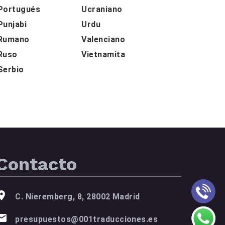
Portugués
Ucraniano
Punjabi
Urdu
Rumano
Valenciano
Ruso
Vietnamita
Serbio
Contacto
C. Nieremberg, 8, 28002 Madrid
presupuestos@001traducciones.es