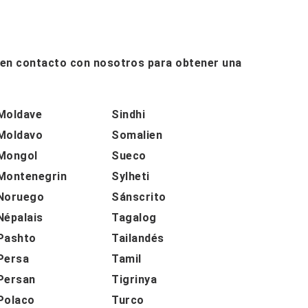
e en contacto con nosotros para obtener una
Moldave
Sindhi
Moldavo
Somalien
Mongol
Sueco
Montenegrin
Sylheti
Noruego
Sánscrito
Népalais
Tagalog
Pashto
Tailandés
Persa
Tamil
Persan
Tigrinya
Polaco
Turco