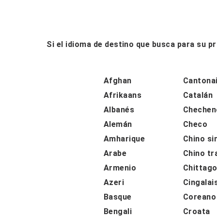
Si el idioma de destino que busca para su 
Afghan
Cantona
Afrikaans
Catalán
Albanés
Chechen
Alemán
Checo
Amharique
Chino si
Arabe
Chino tr
Armenio
Chittago
Azeri
Cingalai
Basque
Coreano
Bengali
Croata