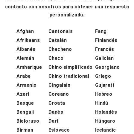
contacto con nosotros para obtener una respuesta
personalizada.
Afghan
Cantonais
Fang
Afrikaans
Catalán
Finlandés
Albanés
Checheno
Francés
Alemán
Checo
Galician
Amharique
Chino simplificado
Georgiano
Arabe
Chino tradicional
Griego
Armenio
Cingalais
Gujarati
Azeri
Coreano
Hebreo
Basque
Croata
Hindú
Bengali
Danés
Holandés
Bieloruso
Dari
Húngaro
Birman
Eslovaco
Icelandic