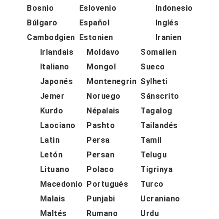
Bosnio
Eslovenio
Indonesio
Búlgaro
Español
Inglés
Cambodgien
Estonien
Iranien
Irlandais
Moldavo
Somalien
Italiano
Mongol
Sueco
Japonés
Montenegrin
Sylheti
Jemer
Noruego
Sánscrito
Kurdo
Népalais
Tagalog
Laociano
Pashto
Tailandés
Latin
Persa
Tamil
Letón
Persan
Telugu
Lituano
Polaco
Tigrinya
Macedonio
Portugués
Turco
Malais
Punjabi
Ucraniano
Maltés
Rumano
Urdu