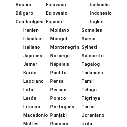
Bosnio
Eslovaco
Icelandic
Búlgaro
Eslovenio
Indonesio
Cambodgien
Español
Inglés
Iranien
Moldavo
Somalien
Irlandais
Mongol
Sueco
Italiano
Montenegrin
Sylheti
Japonés
Noruego
Sánscrito
Jemer
Népalais
Tagalog
Kurdo
Pashto
Tailandés
Laociano
Persa
Tamil
Latin
Persan
Telugu
Letón
Polaco
Tigrinya
Lituano
Portugués
Turco
Macedonio
Punjabi
Ucraniano
Maltés
Rumano
Urdu