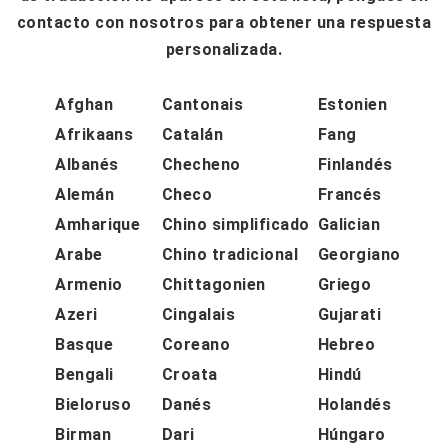
contacto con nosotros para obtener una respuesta
personalizada.
Afghan
Cantonais
Estonien
Afrikaans
Catalán
Fang
Albanés
Checheno
Finlandés
Alemán
Checo
Francés
Amharique
Chino simplificado
Galician
Arabe
Chino tradicional
Georgiano
Armenio
Chittagonien
Griego
Azeri
Cingalais
Gujarati
Basque
Coreano
Hebreo
Bengali
Croata
Hindú
Bieloruso
Danés
Holandés
Birman
Dari
Húngaro