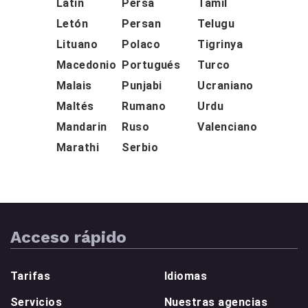
Latin
Persa
Tamil
Letón
Persan
Telugu
Lituano
Polaco
Tigrinya
Macedonio
Portugués
Turco
Malais
Punjabi
Ucraniano
Maltés
Rumano
Urdu
Mandarin
Ruso
Valenciano
Marathi
Serbio
Acceso rápido
Tarifas
Idiomas
Servicios
Nuestras agencias