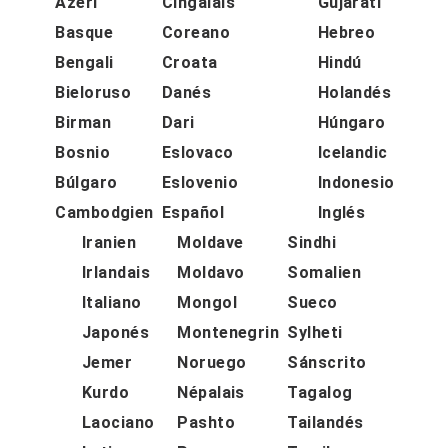
Azeri
Cingalais
Gujarati
Basque
Coreano
Hebreo
Bengali
Croata
Hindú
Bieloruso
Danés
Holandés
Birman
Dari
Húngaro
Bosnio
Eslovaco
Icelandic
Búlgaro
Eslovenio
Indonesio
Cambodgien
Español
Inglés
Iranien
Moldave
Sindhi
Irlandais
Moldavo
Somalien
Italiano
Mongol
Sueco
Japonés
Montenegrin
Sylheti
Jemer
Noruego
Sánscrito
Kurdo
Népalais
Tagalog
Laociano
Pashto
Tailandés