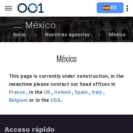
ES
México
Inicio
Nuestras agencias
México
México
This page is currently under construction, in the
meantime please contact our head offices in
France
, in the
UK
,
Ireland
,
Spain
,
Italy
,
Belgium
or in the
USA
.
Acceso rápido