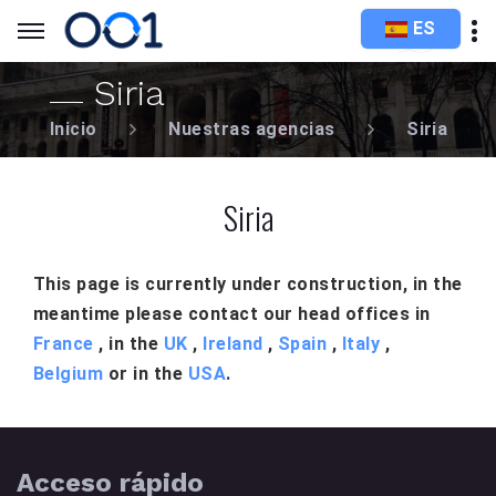
ES
Siria
Inicio
Nuestras agencias
Siria
Siria
This page is currently under construction, in the
meantime please contact our head offices in
France
, in the
UK
,
Ireland
,
Spain
,
Italy
,
Belgium
or in the
USA
.
Acceso rápido