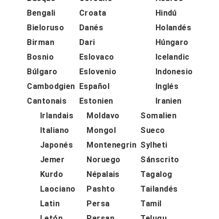
Bengali
Croata
Hindú
Bieloruso
Danés
Holandés
Birman
Dari
Húngaro
Bosnio
Eslovaco
Icelandic
Búlgaro
Eslovenio
Indonesio
Cambodgien
Español
Inglés
Cantonais
Estonien
Iranien
Irlandais
Moldavo
Somalien
Italiano
Mongol
Sueco
Japonés
Montenegrin
Sylheti
Jemer
Noruego
Sánscrito
Kurdo
Népalais
Tagalog
Laociano
Pashto
Tailandés
Latin
Persa
Tamil
Letón
Persan
Telugu