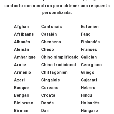
contacto con nosotros para obtener una respuesta
personalizada.
Afghan
Cantonais
Estonien
Afrikaans
Catalán
Fang
Albanés
Checheno
Finlandés
Alemán
Checo
Francés
Amharique
Chino simplificado
Galician
Arabe
Chino tradicional
Georgiano
Armenio
Chittagonien
Griego
Azeri
Cingalais
Gujarati
Basque
Coreano
Hebreo
Bengali
Croata
Hindú
Bieloruso
Danés
Holandés
Birman
Dari
Húngaro