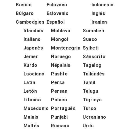
Bosnio
Eslovaco
Indonesio
Búlgaro
Eslovenio
Inglés
Cambodgien
Español
Iranien
Irlandais
Moldavo
Somalien
Italiano
Mongol
Sueco
Japonés
Montenegrin
Sylheti
Jemer
Noruego
Sánscrito
Kurdo
Népalais
Tagalog
Laociano
Pashto
Tailandés
Latin
Persa
Tamil
Letón
Persan
Telugu
Lituano
Polaco
Tigrinya
Macedonio
Portugués
Turco
Malais
Punjabi
Ucraniano
Maltés
Rumano
Urdu