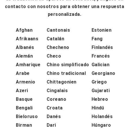
contacto con nosotros para obtener una respuesta
personalizada.
Afghan
Cantonais
Estonien
Afrikaans
Catalán
Fang
Albanés
Checheno
Finlandés
Alemán
Checo
Francés
Amharique
Chino simplificado
Galician
Arabe
Chino tradicional
Georgiano
Armenio
Chittagonien
Griego
Azeri
Cingalais
Gujarati
Basque
Coreano
Hebreo
Bengali
Croata
Hindú
Bieloruso
Danés
Holandés
Birman
Dari
Húngaro