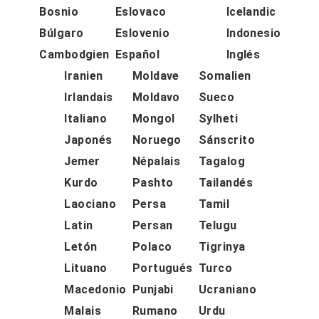
Bosnio
Eslovaco
Icelandic
Búlgaro
Eslovenio
Indonesio
Cambodgien
Español
Inglés
Iranien
Moldave
Somalien
Irlandais
Moldavo
Sueco
Italiano
Mongol
Sylheti
Japonés
Noruego
Sánscrito
Jemer
Népalais
Tagalog
Kurdo
Pashto
Tailandés
Laociano
Persa
Tamil
Latin
Persan
Telugu
Letón
Polaco
Tigrinya
Lituano
Portugués
Turco
Macedonio
Punjabi
Ucraniano
Malais
Rumano
Urdu