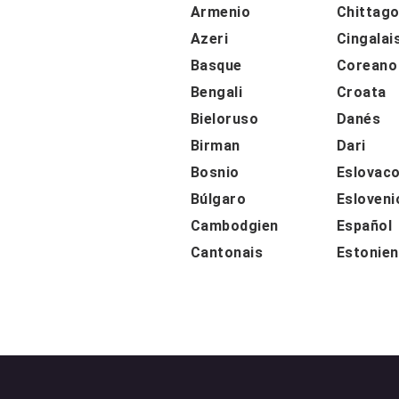
Armenio
Chittago
Azeri
Cingalai
Basque
Coreano
Bengali
Croata
Bieloruso
Danés
Birman
Dari
Bosnio
Eslovac
Búlgaro
Esloveni
Cambodgien
Español
Cantonais
Estonien