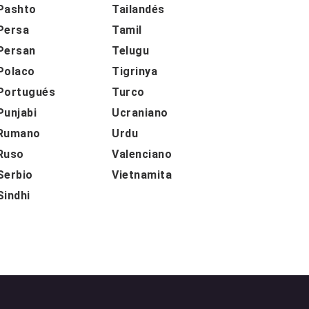
Pashto
Tailandés
Persa
Tamil
Persan
Telugu
Polaco
Tigrinya
Portugués
Turco
Punjabi
Ucraniano
Rumano
Urdu
Ruso
Valenciano
Serbio
Vietnamita
Sindhi