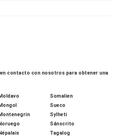
e en contacto con nosotros para obtener una
Moldavo
Somalien
Mongol
Sueco
Montenegrin
Sylheti
Noruego
Sánscrito
Népalais
Tagalog