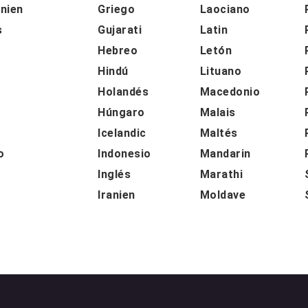
nien
Griego
Laociano
s
Gujarati
Latin
Hebreo
Letón
Hindú
Lituano
Holandés
Macedonio
Húngaro
Malais
o
Icelandic
Maltés
o
Indonesio
Mandarin
Inglés
Marathi
Iranien
Moldave