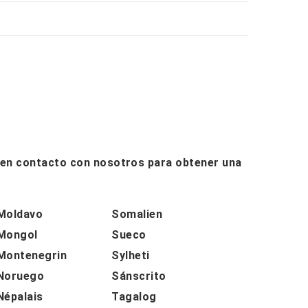
e en contacto con nosotros para obtener una
Moldavo
Somalien
Mongol
Sueco
Montenegrin
Sylheti
Noruego
Sánscrito
Népalais
Tagalog