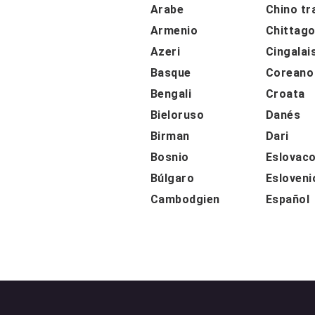
Arabe
Chino tr
Armenio
Chittago
Azeri
Cingalai
Basque
Coreano
Bengali
Croata
Bieloruso
Danés
Birman
Dari
Bosnio
Eslovac
Búlgaro
Esloveni
Cambodgien
Español