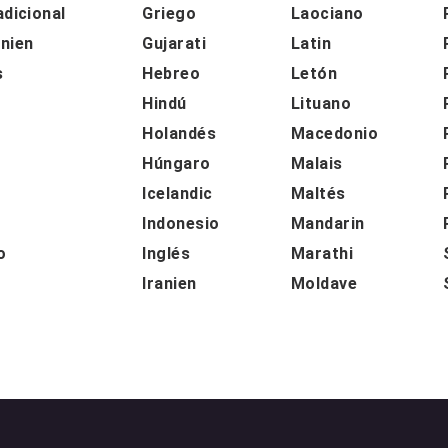
adicional
Griego
Laociano
nien
Gujarati
Latin
s
Hebreo
Letón
Hindú
Lituano
Holandés
Macedonio
Húngaro
Malais
Icelandic
Maltés
o
Indonesio
Mandarin
o
Inglés
Marathi
Iranien
Moldave