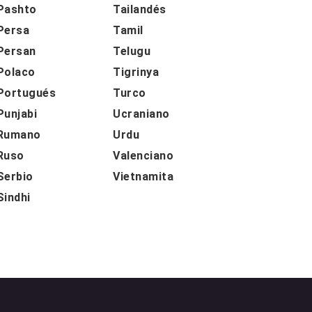
Pashto
Tailandés
Persa
Tamil
Persan
Telugu
Polaco
Tigrinya
Portugués
Turco
Punjabi
Ucraniano
Rumano
Urdu
Ruso
Valenciano
Serbio
Vietnamita
Sindhi