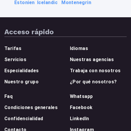
Estonien
Icelandic
Montenegrin
Arabe
Hebreo
Persa
Armenio
Kurdo
Turco
Acceso rápido
Tarifas
Idiomas
Servicios
Nuestras agencias
Especialidades
Trabaja con nosotros
Nuestro grupo
¿Por qué nosotros?
Faq
Whatsapp
Condiciones generales
Facebook
Confidencialidad
LinkedIn
Contacto
Instagram